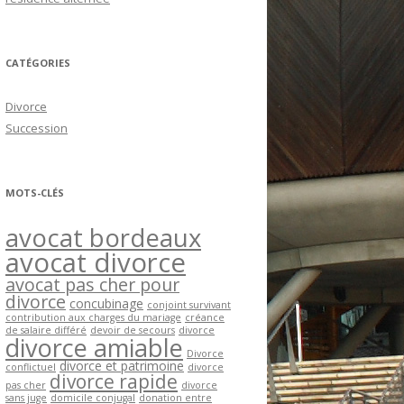
CATÉGORIES
Divorce
Succession
MOTS-CLÉS
avocat bordeaux
avocat divorce
avocat pas cher pour
divorce
concubinage
conjoint survivant
contribution aux charges du mariage
créance
de salaire différé
devoir de secours
divorce
divorce amiable
Divorce
divorce et patrimoine
conflictuel
divorce
divorce rapide
pas cher
divorce
sans juge
domicile conjugal
donation entre