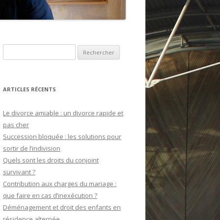
Recherche pour :
ARTICLES RÉCENTS
Le divorce amiable : un divorce rapide et
pas cher
Succession bloquée : les solutions pour
sortir de l’indivision
Quels sont les droits du conjoint
survivant ?
Contribution aux charges du mariage :
que faire en cas d’inexécution ?
Déménagement et droit des enfants en
résidence alternée