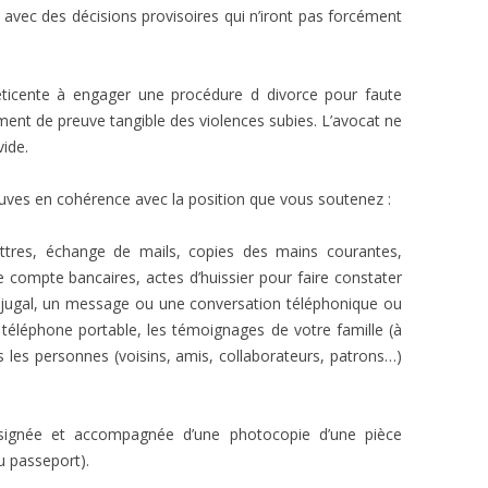
e, avec des décisions provisoires qui n’iront pas forcément
 réticente à engager une procédure d divorce pour faute
ment de preuve tangible des violences subies. L’avocat ne
vide.
euves en cohérence avec la position que vous soutenez :
lettres, échange de mails, copies des mains courantes,
 compte bancaires, actes d’huissier pour faire constater
njugal, un message ou une conversation téléphonique ou
téléphone portable, les témoignages de votre famille (à
s les personnes (voisins, amis, collaborateurs, patrons…)
 signée et accompagnée d’une photocopie d’une pièce
ou passeport).