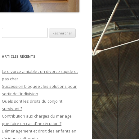
Recherche pour :
ARTICLES RÉCENTS
Le divorce amiable : un divorce rapide et
pas cher
Succession bloquée : les solutions pour
sortir de l’indivision
Quels sont les droits du conjoint
survivant ?
Contribution aux charges du mariage :
que faire en cas d’inexécution ?
Déménagement et droit des enfants en
résidence alternée