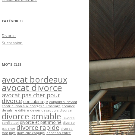
CATÉGORIES
Divorce
Succession
MOTS-CLÉS
avocat bordeaux
avocat divorce
avocat pas cher pour
divorce
concubinage
conjoint survivant
contribution aux charges du mariage
créance
de salaire différé
devoir de secours
divorce
divorce amiable
Divorce
divorce et patrimoine
conflictuel
divorce
divorce rapide
pas cher
divorce
sans juge
domicile conjugal
donation entre