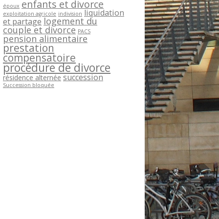
enfants et divorce
époux
liquidation
exploitation agricole
indivision
logement du
et partage
couple et divorce
PACS
pension alimentaire
prestation
compensatoire
procédure de divorce
succession
résidence alternée
Succession bloquée