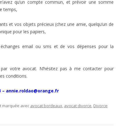
s n’avez qu’un compte commun, et prévoir une somme
ue temps,
tants et vos objets précieux (chez une amie, quelqu’un de
onique pour les papiers,
vos échanges email ou sms et de vos dépenses pour la
 par votre avocat. N’hésitez pas à me contacter pour
es conditions.
03 – annie.roldao@orange.fr
et marquée avec
avocat bordeaux
,
avocat divorce
,
Divorce